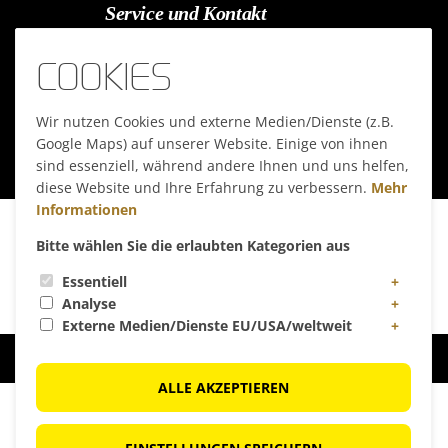
Service und Kontakt
Kontaktformular
COOKIES
Anfahrt
Fotos
Wir nutzen Cookies und externe Medien/Dienste (z.B.
Presse
Google Maps) auf unserer Website. Einige von ihnen
sind essenziell, während andere Ihnen und uns helfen,
diese Website und Ihre Erfahrung zu verbessern.
Mehr
Informationen
Datenschutz
|
Cookies
Bitte wählen Sie die erlaubten Kategorien aus
Hinweisgebersystem
|
AAB
|
Impressum
site by
bigpen.at
/
BJB-media
Essentiell
Analyse
Externe Medien/Dienste EU/USA/weltweit
ALLE AKZEPTIEREN