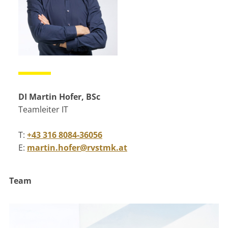
DI Martin Hofer, BSc
Teamleiter IT
T:
+43 316 8084-36056
E:
martin.hofer@rvstmk.at
Team