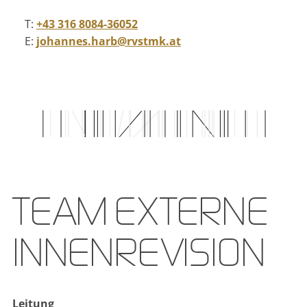
T:
+43 316 8084-36052
E:
johannes.harb@rvstmk.at
TEAM EXTERNE
INNEN­REVISION
Leitung