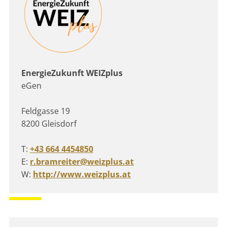
EnergieZukunft WEIZplus
eGen
Feldgasse 19
8200 Gleisdorf
T:
+43 664 4454850
E:
r.bramreiter@weizplus.at
W:
http://www.weizplus.at