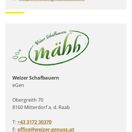
Weizer Schafbauern
eGen
Obergreith 70
8160 Mitterdorf a. d. Raab
T:
+43 3172 30370
E:
office@weizer-genuss.at