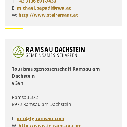
T:
+43 3136 801-7430
E:
michael.papadi@rwa.at
W:
http://www.steirersaat.at
Tourismusgenossenschaft Ramsau am
Dachstein
eGen
Ramsau 372
8972 Ramsau am Dachstein
E:
info@tg-ramsau.com
W:
http://www.tg-ramsau.com