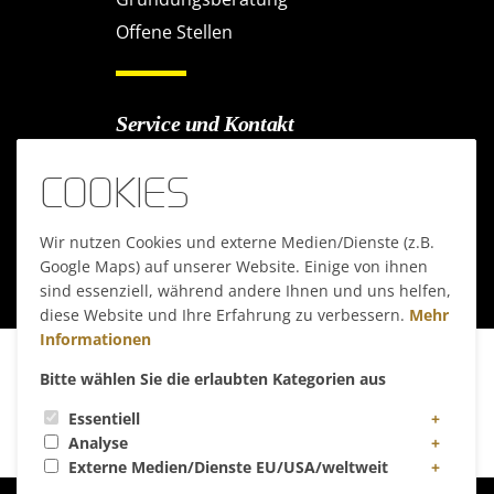
Offene Stellen
Service und Kontakt
Kontaktformular
COOKIES
Anfahrt
Fotos
Wir nutzen Cookies und externe Medien/Dienste (z.B.
Presse
Google Maps) auf unserer Website. Einige von ihnen
sind essenziell, während andere Ihnen und uns helfen,
diese Website und Ihre Erfahrung zu verbessern.
Mehr
Informationen
Datenschutz
|
Cookies
Bitte wählen Sie die erlaubten Kategorien aus
Hinweisgebersystem
|
AAB
|
Impressum
site by
bigpen.at
/
BJB-media
Essentiell
Analyse
Externe Medien/Dienste EU/USA/weltweit